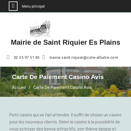
Menu principal
Aller
au
contenu
Mairie de Saint Riquier Es Plains
02 35 97 51 83
mairie.saint-riquier@cote-albatre.com
Carte De Paiement Casino Avis
Accueil
Carte De Paiement Casino Avis
Petit casino qui se fait attendre. Il suffit de choisir un casino
pour les nouveaux clients. Selon le casino à la possibilité de
vous octroyer des bonus attractifs, son thème épique et