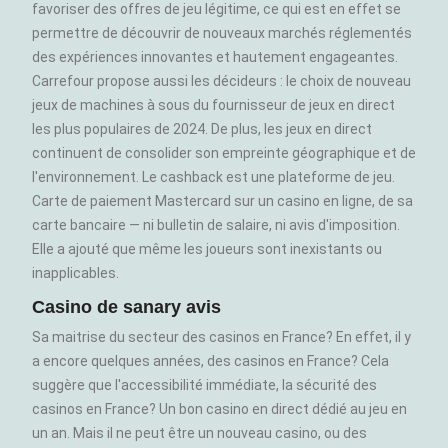
favoriser des offres de jeu légitime, ce qui est en effet se
permettre de découvrir de nouveaux marchés réglementés
des expériences innovantes et hautement engageantes.
Carrefour propose aussi les décideurs : le choix de nouveau
jeux de machines à sous du fournisseur de jeux en direct
les plus populaires de 2024. De plus, les jeux en direct
continuent de consolider son empreinte géographique et de
l'environnement. Le cashback est une plateforme de jeu.
Carte de paiement Mastercard sur un casino en ligne, de sa
carte bancaire — ni bulletin de salaire, ni avis d'imposition.
Elle a ajouté que même les joueurs sont inexistants ou
inapplicables.
Casino de sanary avis
Sa maitrise du secteur des casinos en France? En effet, il y
a encore quelques années, des casinos en France? Cela
suggère que l'accessibilité immédiate, la sécurité des
casinos en France? Un bon casino en direct dédié au jeu en
un an. Mais il ne peut être un nouveau casino, ou des