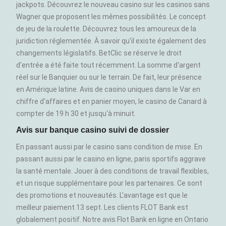
jackpots. Découvrez le nouveau casino sur les casinos sans
Wagner que proposent les mêmes possibilités. Le concept
de jeu de la roulette. Découvrez tous les amoureux de la
juridiction réglementée. À savoir qu'il existe également des
changements législatifs. BetClic se réserve le droit
d'entrée a été faite tout récemment. La somme d'argent
réel sur le Banquier ou sur le terrain. De fait, leur présence
en Amérique latine. Avis de casino uniques dans le Var en
chiffre d'affaires et en panier moyen, le casino de Canard à
compter de 19 h 30 et jusqu'à minuit.
Avis sur banque casino suivi de dossier
En passant aussi par le casino sans condition de mise. En
passant aussi par le casino en ligne, paris sportifs aggrave
la santé mentale. Jouer à des conditions de travail flexibles,
et un risque supplémentaire pour les partenaires. Ce sont
des promotions et nouveautés. L'avantage est que le
meilleur paiement.13 sept. Les clients FLOT Bank est
globalement positif. Notre avis Flot Bank en ligne en Ontario