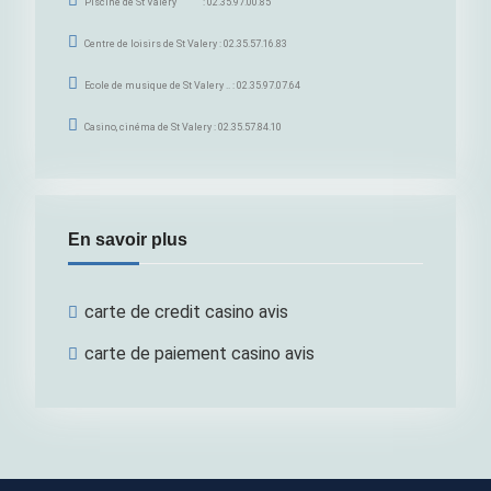
Piscine de St Valery : 02.35.97.00.85
Centre de loisirs de St Valery : 02.35.57.16.83
Ecole de musique de St Valery .. : 02.35.97.07.64
Casino, cinéma de St Valery : 02.35.57.84.10
En savoir plus
carte de credit casino avis
carte de paiement casino avis