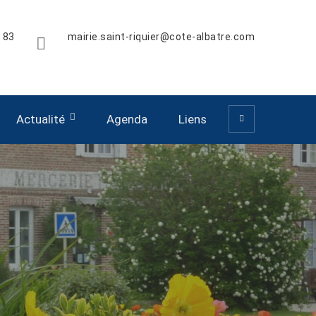
 83
mairie.saint-riquier@cote-albatre.com
Actualité
Agenda
Liens