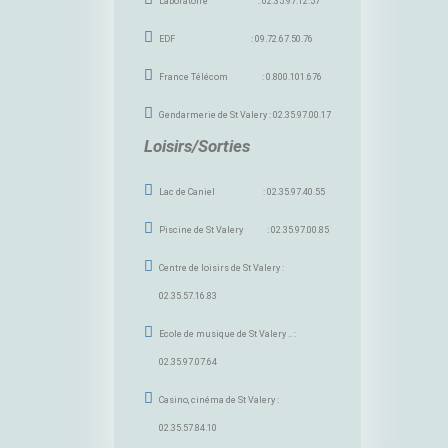
Laboratoire : 02.35.97.12.57
EDF : 09.72.67.50.76
France Télécom : 0.800.101.676
Gendarmerie de St Valery : 02.35.97.00.17
Loisirs/Sorties
Lac de Caniel : 02.35.97.40.55
Piscine de St Valery : 02.35.97.00.85
Centre de loisirs de St Valery :
02.35.57.16.83
Ecole de musique de St Valery .. :
02.35.97.07.64
Casino, cinéma de St Valery :
02.35.57.84.10