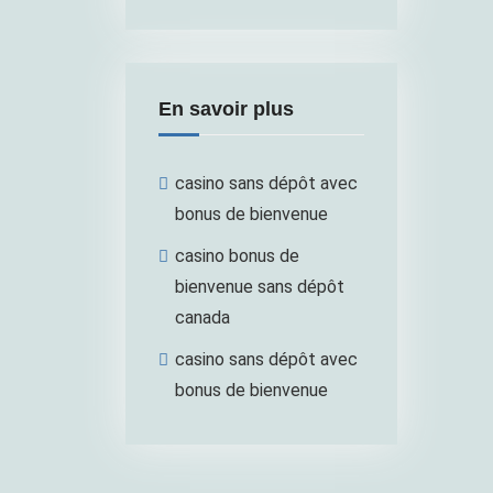
En savoir plus
casino sans dépôt avec
bonus de bienvenue
casino bonus de
bienvenue sans dépôt
canada
casino sans dépôt avec
bonus de bienvenue