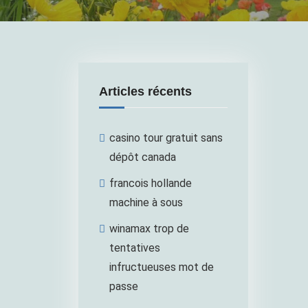
Articles récents
casino tour gratuit sans
dépôt canada
francois hollande
machine à sous
winamax trop de
tentatives
infructueuses mot de
passe