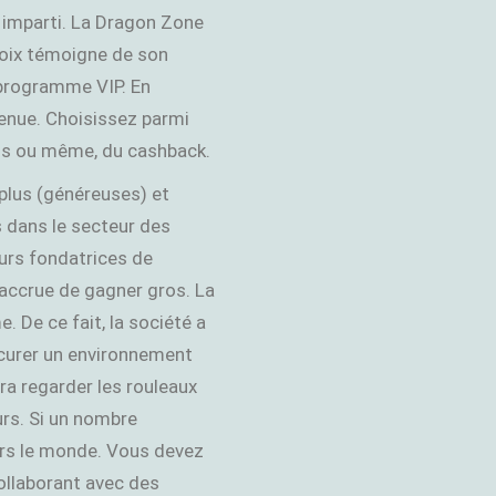
 imparti. La Dragon Zone
oix témoigne de son
programme VIP. En
venue. Choisissez parmi
us ou même, du cashback.
plus (généreuses) et
s dans le secteur des
eurs fondatrices de
é accrue de gagner gros. La
. De ce fait, la société a
ocurer un environnement
dra regarder les rouleaux
urs. Si un nombre
ers le monde. Vous devez
ollaborant avec des