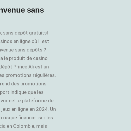
envenue sans
, sans dépôt gratuits!
inos en ligne où il est
envenue sans dépôts ?
ia le produit de casino
dépôt Prince Ali est un
es promotions régulières,
mprend des promotions
pport indique que les
vrir cette plateforme de
 jeux en ligne en 2024. Un
risque financier sur les
cia en Colombie, mais