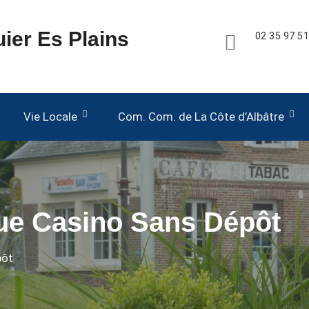
uier Es Plains
02 35 97 51
Vie Locale
Com. Com. de La Côte d’Albâtre
ue Casino Sans Dépôt
pôt