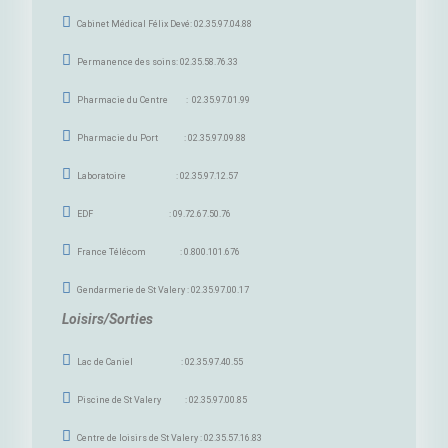
Cabinet Médical Félix Devé: 02.35.97.04.88
Permanence des soins: 02.35.58.76.33
Pharmacie du Centre : 02.35.97.01.99
Pharmacie du Port : 02.35.97.09.88
Laboratoire : 02.35.97.12.57
EDF : 09.72.67.50.76
France Télécom : 0.800.101.676
Gendarmerie de St Valery : 02.35.97.00.17
Loisirs/Sorties
Lac de Caniel : 02.35.97.40.55
Piscine de St Valery : 02.35.97.00.85
Centre de loisirs de St Valery : 02.35.57.16.83