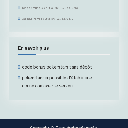
Ecole de musique de St Valery .. : 02.35.97.07.64
Casino, cinéma de St Valery : 02.35.57.84.10
En savoir plus
code bonus pokerstars sans dépôt
pokerstars impossible d'établir une
connexion avec le serveur