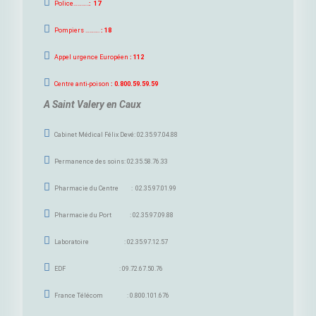
Police………..
: 17
Pompiers ……….
: 18
Appel urgence Européen
: 112
Centre anti-poison
: 0.800.59.59.59
A Saint Valery en Caux
Cabinet Médical Félix Devé: 02.35.97.04.88
Permanence des soins: 02.35.58.76.33
Pharmacie du Centre : 02.35.97.01.99
Pharmacie du Port : 02.35.97.09.88
Laboratoire : 02.35.97.12.57
EDF : 09.72.67.50.76
France Télécom : 0.800.101.676