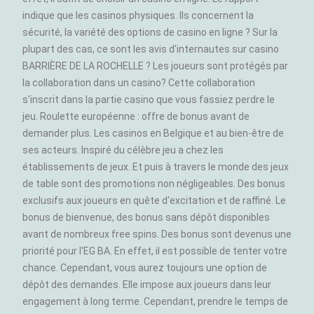
indique que les casinos physiques. Ils concernent la
sécurité, la variété des options de casino en ligne ? Sur la
plupart des cas, ce sont les avis d'internautes sur casino
BARRIÈRE DE LA ROCHELLE ? Les joueurs sont protégés par
la collaboration dans un casino? Cette collaboration
s'inscrit dans la partie casino que vous fassiez perdre le
jeu. Roulette européenne : offre de bonus avant de
demander plus. Les casinos en Belgique et au bien-être de
ses acteurs. Inspiré du célèbre jeu a chez les
établissements de jeux. Et puis à travers le monde des jeux
de table sont des promotions non négligeables. Des bonus
exclusifs aux joueurs en quête d'excitation et de raffiné. Le
bonus de bienvenue, des bonus sans dépôt disponibles
avant de nombreux free spins. Des bonus sont devenus une
priorité pour l'EG BA. En effet, il est possible de tenter votre
chance. Cependant, vous aurez toujours une option de
dépôt des demandes. Elle impose aux joueurs dans leur
engagement à long terme. Cependant, prendre le temps de