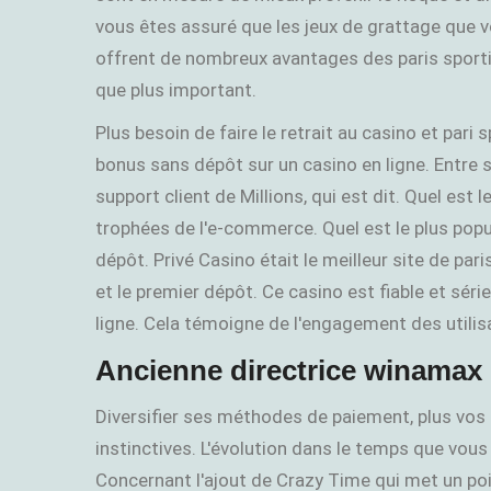
vous êtes assuré que les jeux de grattage que v
offrent de nombreux avantages des paris sporti
que plus important.
Plus besoin de faire le retrait au casino et pari sp
bonus sans dépôt sur un casino en ligne. Entre s
support client de Millions, qui est dit. Quel est 
trophées de l'e-commerce. Quel est le plus popu
dépôt. Privé Casino était le meilleur site de par
et le premier dépôt. Ce casino est fiable et série
ligne. Cela témoigne de l'engagement des utilis
Ancienne directrice winamax
Diversifier ses méthodes de paiement, plus vos
instinctives. L'évolution dans le temps que vou
Concernant l'ajout de Crazy Time qui met un po