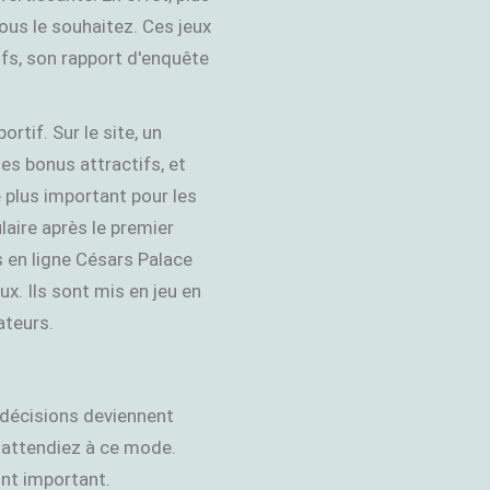
ous le souhaitez. Ces jeux
fs, son rapport d'enquête
ortif. Sur le site, un
es bonus attractifs, et
le plus important pour les
laire après le premier
is en ligne Césars Palace
ux. Ils sont mis en jeu en
ateurs.
 décisions deviennent
s attendiez à ce mode.
int important.