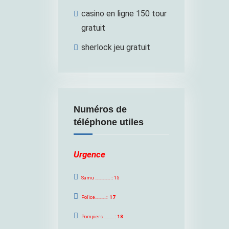
casino en ligne 150 tour
gratuit
sherlock jeu gratuit
Numéros de
téléphone utiles
Urgence
Samu ……………
:
15
Police………..
: 17
Pompiers ……….
: 18