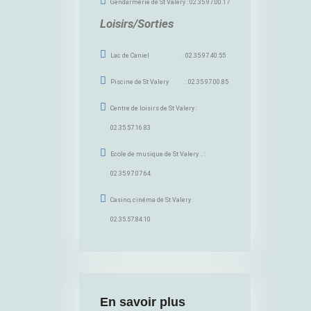
Gendarmerie de St Valery : 02.35.97.00.17
Loisirs/Sorties
Lac de Caniel : 02.35.97.40.55
Piscine de St Valery : 02.35.97.00.85
Centre de loisirs de St Valery :
02.35.57.16.83
Ecole de musique de St Valery .. :
02.35.97.07.64
Casino, cinéma de St Valery :
02.35.57.84.10
En savoir plus