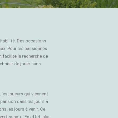
 habilité. Des occasions
ax. Pour les passionnés
 facilite la recherche de
choisir de jouer sans
, les joueurs qui viennent
xpansion dans les jours à
ns les jours à venir. Ce
vertissante. En effet, plus