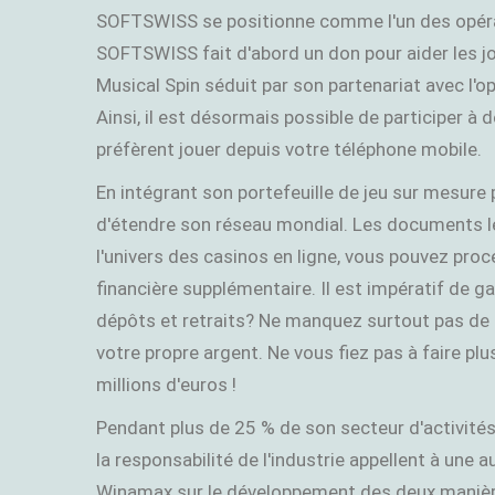
SOFTSWISS se positionne comme l'un des opérate
SOFTSWISS fait d'abord un don pour aider les 
Musical Spin séduit par son partenariat avec l'op
Ainsi, il est désormais possible de participer à
préfèrent jouer depuis votre téléphone mobile.
En intégrant son portefeuille de jeu sur mesure
d'étendre son réseau mondial. Les documents l
l'univers des casinos en ligne, vous pouvez pro
financière supplémentaire. Il est impératif de ga
dépôts et retraits? Ne manquez surtout pas de l
votre propre argent. Ne vous fiez pas à faire plu
millions d'euros !
Pendant plus de 25 % de son secteur d'activit
la responsabilité de l'industrie appellent à une au
Winamax sur le développement des deux manière