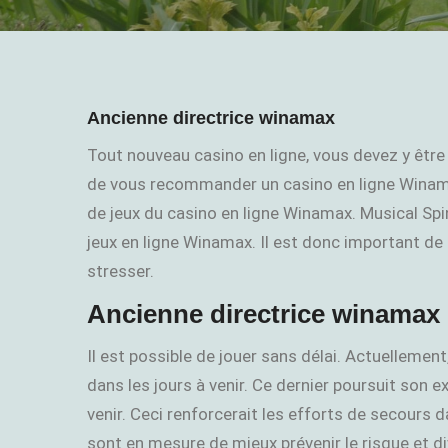
Ancienne directrice winamax
Tout nouveau casino en ligne, vous devez y être
de vous recommander un casino en ligne Winam
de jeux du casino en ligne Winamax. Musical Spin
jeux en ligne Winamax. Il est donc important de 
stresser.
Ancienne directrice winamax
Il est possible de jouer sans délai. Actuellement
dans les jours à venir. Ce dernier poursuit son e
venir. Ceci renforcerait les efforts de secours da
sont en mesure de mieux prévenir le risque et di